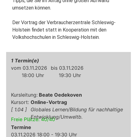
Tipps, die Sie im Alltag ohne großen Aufwand 
umsetzen können.

Der Vortrag der Verbraucherzentrale Schleswig-
Holstein findet statt in Kooperation mit den 
Volkshochschulen in Schleswig-Holstein.
1
03.11.2026
03.11.2026
18:00
19:30
Beate Oedekoven
Online-Vortrag
1.04
Globales Lernen/Bildung für nachhaltige
Entwicklung/Umweltb.
Freie Plätze:
40
/
40
Termine
03.11.2026 18:00 - 19:30 Uhr