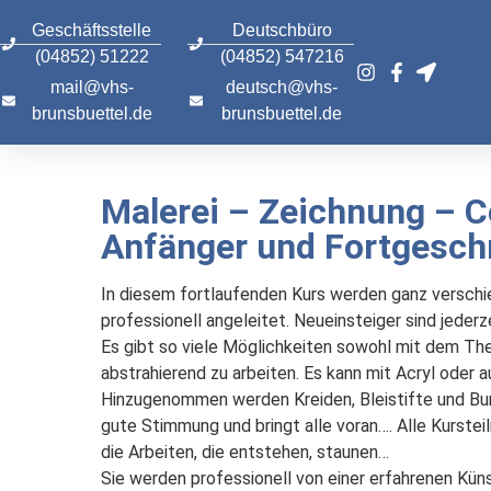
Geschäftsstelle
Deutschbüro
(04852) 51222
(04852) 547216
mail@vhs-
deutsch@vhs-
brunsbuettel.de
brunsbuettel.de
Malerei – Zeichnung – C
Anfänger und Fortgesch
In diesem fortlaufenden Kurs werden ganz verschi
professionell angeleitet. Neueinsteiger sind jederz
Es gibt so viele Möglichkeiten sowohl mit dem Them
abstrahierend zu arbeiten. Es kann mit Acryl oder a
Hinzugenommen werden Kreiden, Bleistifte und Bunt
gute Stimmung und bringt alle voran…. Alle Kursteil
die Arbeiten, die entstehen, staunen…

Sie werden professionell von einer erfahrenen Künstl