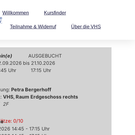
Willkommen
Kursfinder
Teilnahme & Widerruf
Über die VHS
AUSGEBUCHT
.09.2026
21.10.2026
:45
17:15
Petra Bergerhoff
VHS, Raum Erdgeschoss rechts
2F
lätze:
0
/
10
ne
2026 14:45 - 17:15 Uhr