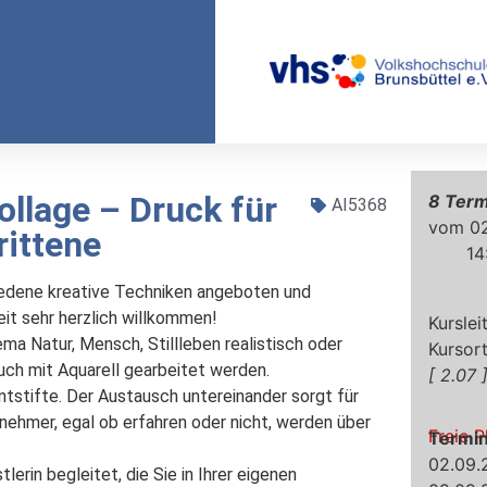
ollage – Druck für
8
AI5368
02
rittene
14
edene kreative Techniken angeboten und 
eit sehr herzlich willkommen!

a Natur, Mensch, Stillleben realistisch oder 
uch mit Aquarell gearbeitet werden. 
2.07
stifte. Der Austausch untereinander sorgt für 
nehmer, egal ob erfahren oder nicht, werden über 
Freie P
Termi
02.09.
erin begleitet, die Sie in Ihrer eigenen 