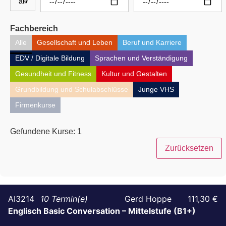
Fachbereich
Alle
Gesellschaft und Leben
Beruf und Karriere
EDV / Digitale Bildung
Sprachen und Verständigung
Gesundheit und Fitness
Kultur und Gestalten
Grundbildung und Schulabschlüsse
Junge VHS
Firmenkurse
Gefundene Kurse:
1
Zurücksetzen
AI3214
10
Gerd Hoppe
111,30 €
Englisch Basic Conversation – Mittelstufe (B1+)