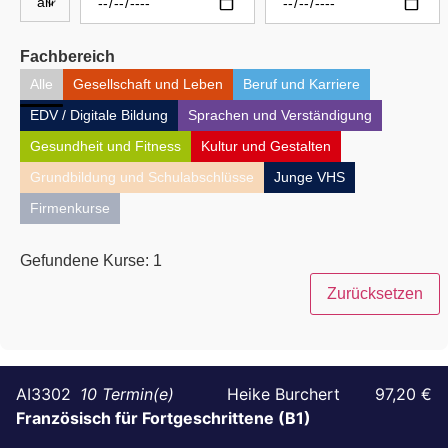
Fachbereich
Alle
Gesellschaft und Leben
Beruf und Karriere
EDV / Digitale Bildung
Sprachen und Verständigung
Gesundheit und Fitness
Kultur und Gestalten
Grundbildung und Schulabschlüsse
Junge VHS
Firmenkurse
Gefundene Kurse:
1
Zurücksetzen
AI3302
10
Heike Burchert
97,20 €
Französisch für Fortgeschrittene (B1)