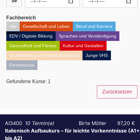
Fachbereich
Alle
Gesellschaft und Leben
Beruf und Karriere
EDV / Digitale Bildung
Sprachen und Verständigung
Gesundheit und Fitness
Kultur und Gestalten
Grundbildung und Schulabschlüsse
Junge VHS
Firmenkurse
Gefundene Kurse:
1
Zurücksetzen
AI3400
10
Birte Möller
97,20 €
Italienisch Aufbaukurs – für leichte Vorkenntnisse (A1+
bis A2)