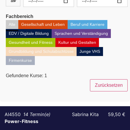
Fachbereich
Alle
Gesellschaft und Leben
Beruf und Karriere
EDV / Digitale Bildung
Sprachen und Verständigung
Gesundheit und Fitness
Kultur und Gestalten
Grundbildung und Schulabschlüsse
Junge VHS
Firmenkurse
Gefundene Kurse:
1
Zurücksetzen
AI4550
14
Sabrina Kita
59,50 €
Power-Fitness