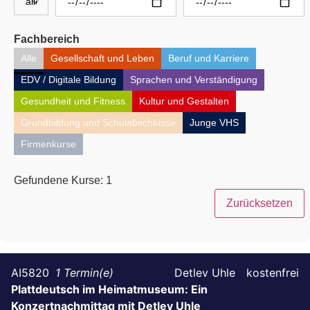
Fachbereich
Alle
Gesellschaft und Leben
Beruf und Karriere
EDV / Digitale Bildung
Sprachen und Verständigung
Gesundheit und Fitness
Kultur und Gestalten
Grundbildung und Schulabschlüsse
Junge VHS
Firmenkurse
Gefundene Kurse:
1
Zurücksetzen
AI5820
1
Detlev Uhle
kostenfrei
Plattdeutsch im Heimatmuseum: Ein
Konzertnachmittag mit Detlev Uhle