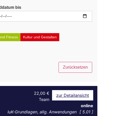
ddatum bis
und Fitness
Kultur und Gestalten
Zurücksetzen
22,00 €
zur Detailansicht
Team
online
IuK-Grundlagen, allg. Anwendungen
5.01