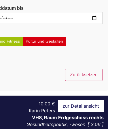
ddatum bis
und Fitness
Kultur und Gestalten
Zurücksetzen
10,00 €
zur Detailansicht
Karin Peters
VHS, Raum Erdgeschoss rechts
Gesundheitspolitik, -wesen
3.06