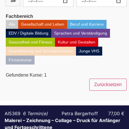
Fachbereich
Alle
Gesellschaft und Leben
Beruf und Karriere
EDV / Digitale Bildung
Sprachen und Verständigung
Gesundheit und Fitness
Kultur und Gestalten
Grundbildung und Schulabschlüsse
Junge VHS
Firmenkurse
Gefundene Kurse:
1
Zurücksetzen
AI5369
6
Petra Bergerhoff
77,00 €
Malerei – Zeichnung – Collage – Druck für Anfänger
und Fortgeschrittene