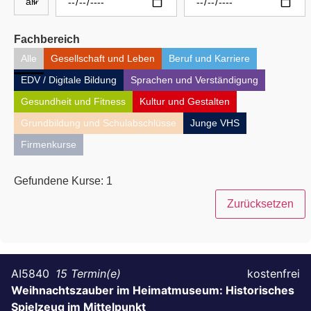
Fachbereich
Alle
Gesellschaft und Leben
Beruf und Karriere
EDV / Digitale Bildung
Sprachen und Verständigung
Gesundheit und Fitness
Kultur und Gestalten
Grundbildung und Schulabschlüsse
Junge VHS
Firmenkurse
Gefundene Kurse:
1
Zurücksetzen
AI5840
15
kostenfrei
Weihnachtszauber im Heimatmuseum: Historisches
Spielzeug im Mittelpunkt