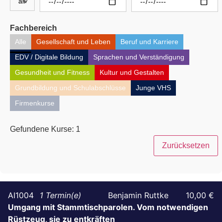
Fachbereich
Alle
Gesellschaft und Leben
Beruf und Karriere
EDV / Digitale Bildung
Sprachen und Verständigung
Gesundheit und Fitness
Kultur und Gestalten
Grundbildung und Schulabschlüsse
Junge VHS
Firmenkurse
Gefundene Kurse:
1
Zurücksetzen
AI1004
1
Benjamin Ruttke
10,00 €
Umgang mit Stammtischparolen. Vom notwendigen
Rüstzeug, sie zu entkräften