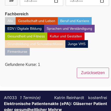
Fachbereich
Alle
Gesellschaft und Leben
Beruf und Karriere
EDV / Digitale Bildung
Sprachen und Verständigung
Gesundheit und Fitness
Kultur und Gestalten
Grundbildung und Schulabschlüsse
Junge VHS
Firmenkurse
Gefundene Kurse:
1
Zurücksetzen
AI1033
1
Katrin Reinhardt
kostenfrei
Elektronische Patientenakte (ePA): Gläserner Patient
oder gesundheitlicher Mehrw